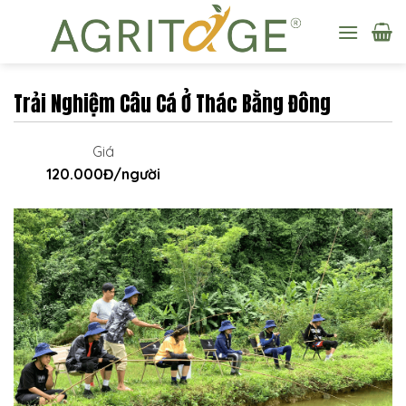
Skip
to
content
Trải Nghiệm Câu Cá Ở Thác Bằng Đông
Giá
120.000Đ/người