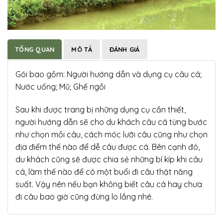
TỔNG QUAN
MÔ TẢ
ĐÁNH GIÁ
Gói bao gồm: Người hướng dẫn và dụng cụ câu cá;
Nước uống; Mũ; Ghế ngồi
Sau khi được trang bị những dụng cụ cần thiết,
người hướng dẫn sẽ cho du khách câu cá từng bước
như chọn mồi câu, cách móc lưỡi câu cũng như chọn
địa điểm thế nào để dễ câu được cá. Bên cạnh đó,
du khách cũng sẽ được chia sẻ những bí kíp khi câu
cá, làm thế nào để có một buổi đi câu thật năng
suất. Vậy nên nếu bạn không biết câu cá hay chưa
đi câu bao giờ cũng đừng lo lắng nhé.