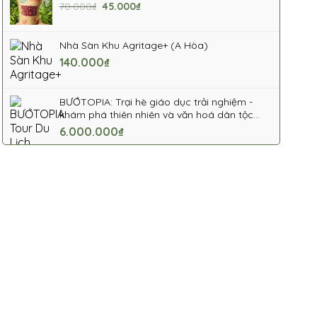
Giá
Giá
70.000
₫
45.000
₫
gốc
hiện
là:
tại
Nhà Sàn Khu Agritage+ (A Hòa)
70.000₫.
là:
140.000
₫
45.000₫.
BƯỚTOPIA: Trại hè giáo dục trải nghiệm -
khám phá thiên nhiên và văn hoá dân tộc
Thái
6.000.000
₫