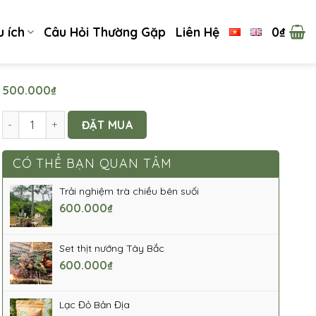
u ích
Câu Hỏi Thường Gặp
Liên Hệ
0
₫
500.000
₫
Làm Bánh Ốc Địa Phương - Bánh Tình Yêu số lượng
ĐẶT MUA
CÓ THỂ BẠN QUAN TÂM
Trải nghiệm trà chiều bên suối
600.000
₫
Set thịt nướng Tây Bắc
600.000
₫
Lạc Đỏ Bản Địa