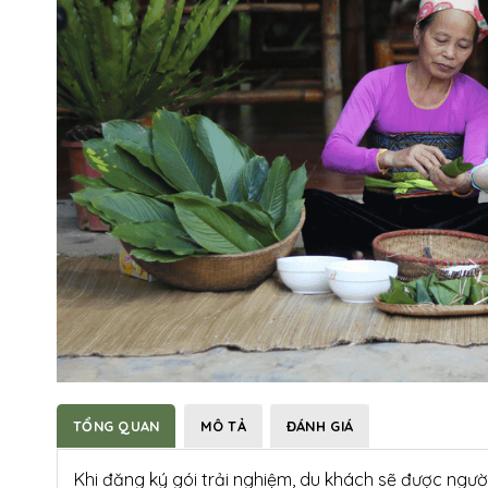
TỔNG QUAN
MÔ TẢ
ĐÁNH GIÁ
Khi đăng ký gói trải nghiệm, du khách sẽ được ngư