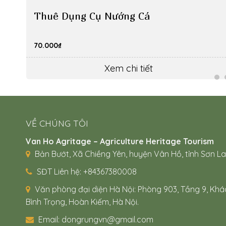
Thuê Dụng Cụ Nướng Cá
70.000
₫
Xem chi tiết
VỀ CHÚNG TÔI
Van Ho Agritage – Agriculture Heritage Tourism
Bản Bướt, Xã Chiềng Yên, huyện Vân Hồ, tỉnh Sơn La
SĐT Liên hệ: +84367380008
Văn phòng đại diện Hà Nội: Phòng 903, Tầng 9, Khá
Bình Trọng, Hoàn Kiếm, Hà Nội.
Email: dongrungvn@gmail.com