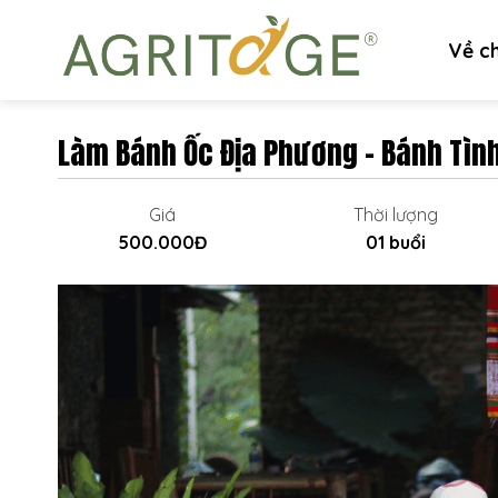
Skip
to
Về c
content
Làm Bánh Ốc Địa Phương – Bánh Tìn
Giá
Thời lượng
500.000Đ
01 buổi