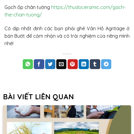
Gạch ốp chân tường
https://thudoceramic.com/gach-
the-chan-tuong/
Có dịp nhất định các bạn phải ghé Vân Hồ Agritage ở
bản Bướt để cảm nhận và có trải nghiệm của riêng mình
nhé!
BÀI VIẾT LIÊN QUAN