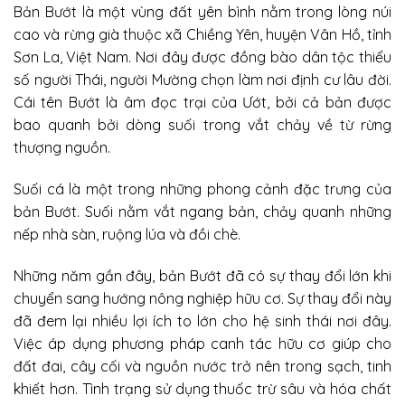
Bản Bướt là một vùng đất yên bình nằm trong lòng núi
cao và rừng già thuộc xã Chiềng Yên, huyện Vân Hồ, tỉnh
Sơn La, Việt Nam. Nơi đây được đồng bào dân tộc thiểu
số người Thái, người Mường chọn làm nơi định cư lâu đời.
Cái tên Bướt là âm đọc trại của Ướt, bởi cả bản được
bao quanh bởi dòng suối trong vắt chảy về từ rừng
thượng nguồn.
Suối cá là một trong những phong cảnh đặc trưng của
bản Bướt. Suối nằm vắt ngang bản, chảy quanh những
nếp nhà sàn, ruộng lúa và đồi chè.
Những năm gần đây, bản Bướt đã có sự thay đổi lớn khi
chuyển sang hướng nông nghiệp hữu cơ. Sự thay đổi này
đã đem lại nhiều lợi ích to lớn cho hệ sinh thái nơi đây.
Việc áp dụng phương pháp canh tác hữu cơ giúp cho
đất đai, cây cối và nguồn nước trở nên trong sạch, tinh
khiết hơn. Tình trạng sử dụng thuốc trừ sâu và hóa chất